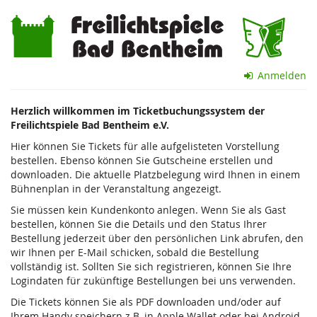
Zum
Freilichtspiele
Haupt-
Inhalt
Bad
springen
Bentheim
Anmelden
e.V.
Herzlich willkommen im Ticketbuchungssystem der
Freilichtspiele Bad Bentheim e.V.
Hier können Sie Tickets für alle aufgelisteten Vorstellung
bestellen. Ebenso können Sie Gutscheine erstellen und
downloaden. Die aktuelle Platzbelegung wird Ihnen in einem
Bühnenplan in der Veranstaltung angezeigt.
Sie müssen kein Kundenkonto anlegen. Wenn Sie als Gast
bestellen, können Sie die Details und den Status Ihrer
Bestellung jederzeit über den persönlichen Link abrufen, den
wir Ihnen per E-Mail schicken, sobald die Bestellung
vollständig ist. Sollten Sie sich registrieren, können Sie Ihre
Logindaten für zukünftige Bestellungen bei uns verwenden.
Die Tickets können Sie als PDF downloaden und/oder auf
Ihrem Handy speichern z.B. in Apple Wallet oder bei Android