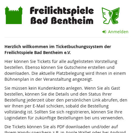
Zum
Freilichtspiele
Haupt-
Inhalt
Bad
springen
Bentheim
Anmelden
e.V.
Herzlich willkommen im Ticketbuchungssystem der
Freilichtspiele Bad Bentheim e.V.
Hier können Sie Tickets für alle aufgelisteten Vorstellung
bestellen. Ebenso können Sie Gutscheine erstellen und
downloaden. Die aktuelle Platzbelegung wird Ihnen in einem
Bühnenplan in der Veranstaltung angezeigt.
Sie müssen kein Kundenkonto anlegen. Wenn Sie als Gast
bestellen, können Sie die Details und den Status Ihrer
Bestellung jederzeit über den persönlichen Link abrufen, den
wir Ihnen per E-Mail schicken, sobald die Bestellung
vollständig ist. Sollten Sie sich registrieren, können Sie Ihre
Logindaten für zukünftige Bestellungen bei uns verwenden.
Die Tickets können Sie als PDF downloaden und/oder auf
Ihrem Handy speichern z.B. in Apple Wallet oder bei Android