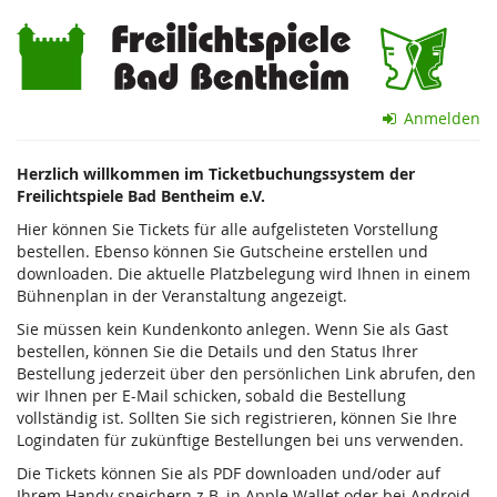
Zum
Freilichtspiele
Haupt-
Inhalt
Bad
springen
Bentheim
Anmelden
e.V.
Herzlich willkommen im Ticketbuchungssystem der
Freilichtspiele Bad Bentheim e.V.
Hier können Sie Tickets für alle aufgelisteten Vorstellung
bestellen. Ebenso können Sie Gutscheine erstellen und
downloaden. Die aktuelle Platzbelegung wird Ihnen in einem
Bühnenplan in der Veranstaltung angezeigt.
Sie müssen kein Kundenkonto anlegen. Wenn Sie als Gast
bestellen, können Sie die Details und den Status Ihrer
Bestellung jederzeit über den persönlichen Link abrufen, den
wir Ihnen per E-Mail schicken, sobald die Bestellung
vollständig ist. Sollten Sie sich registrieren, können Sie Ihre
Logindaten für zukünftige Bestellungen bei uns verwenden.
Die Tickets können Sie als PDF downloaden und/oder auf
Ihrem Handy speichern z.B. in Apple Wallet oder bei Android